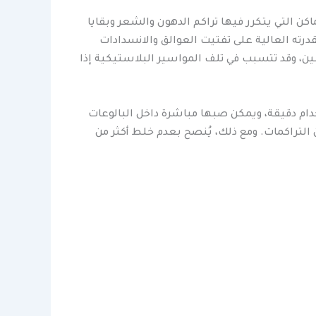
ماكن التي يتكرر فيها تراكم الدهون والشعر وبقايا
اد في هذا المجال الأسيد المخفف (حمض الهيدروكلوريك HCL) وهو معروف بقدرته العالية على تفتيت العوالق والانسدادات
نين، وقد تتسبب في تلف المواسير البلاستيكية إذا
خدام دقيقة، ويمكن صبها مباشرة داخل البالوعات
التراكمات. ومع ذلك، يُنصح بعدم خلط أكثر من